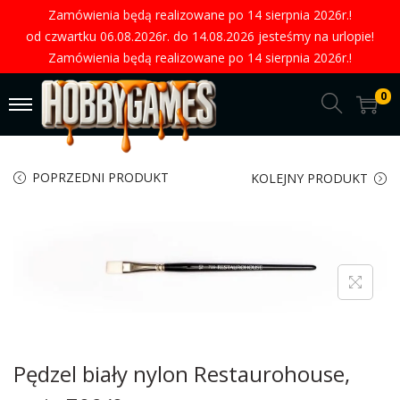
Zamówienia będą realizowane po 14 sierpnia 2026r.!
od czwartku 06.08.2026r. do 14.08.2026 jesteśmy na urlopie!
Zamówienia będą realizowane po 14 sierpnia 2026r.!
0
POPRZEDNI PRODUKT
KOLEJNY PRODUKT
Pędzel biały nylon Restaurohouse,