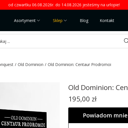
od czwartku 06.08.2026r. do 14.08.2026 jesteśmy na urlopie!
Asortyment
Sklep
Blog
Kontakt
Sea
onquest
/
Old Dominion
/
Old Dominion: Centaur Prodromoi
Old Dominion: Cen
195,00
zł
Powiadom mnie 