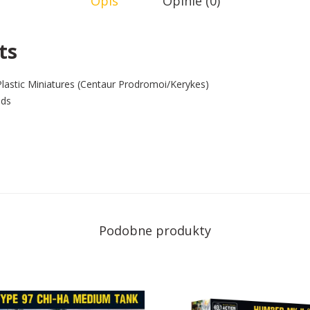
Opis
Opinie (0)
ts
Plastic Miniatures (Centaur Prodromoi/Kerykes)
nds
Podobne produkty