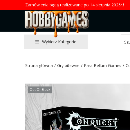
Zamówienia będą realizowane po 14 sierpnia 2026r.!
Wybierz Kategorie
Strona główna
/
Gry bitewne
/
Para Bellum Games
/
C
Out Of Stock