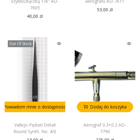
szybkozłączką 1/8″ AD-
aerografu AD-7611
7605
53,00
zł
40,00
zł
Out Of Stock
Powiadom mnie o dostępności
Dodaj do koszyka
Vallejo Pędzel Detail
Aerograf 0.3+0.2 AD-
Round Synth. No. 4/0
7790
13,00
zł
225,00
zł