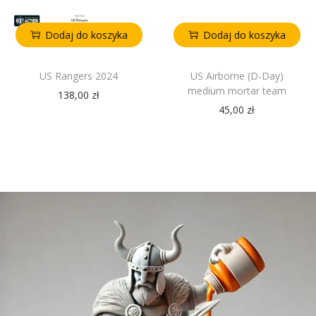
Dodaj do koszyka
Dodaj do koszyka
US Rangers 2024
US Airborne (D-Day)
medium mortar team
138,00
zł
45,00
zł