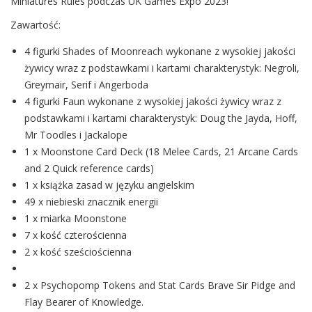
Miniatures Rules podczas UK Games Expo 2023!
Zawartość:
4 figurki Shades of Moonreach wykonane z wysokiej jakości
żywicy wraz z podstawkami i kartami charakterystyk: Negroli,
Greymair, Serif i Angerboda
4 figurki Faun wykonane z wysokiej jakości żywicy wraz z
podstawkami i kartami charakterystyk: Doug the Jayda, Hoff,
Mr Toodles i Jackalope
1 x Moonstone Card Deck (18 Melee Cards, 21 Arcane Cards
and 2 Quick reference cards)
1 x książka zasad w języku angielskim
49 x niebieski znacznik energii
1 x miarka Moonstone
7 x kość czterościenna
2 x kość sześciościenna
2 x Psychopomp Tokens and Stat Cards Brave Sir Pidge and
Flay Bearer of Knowledge.