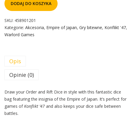
DODAJ DO KOSZYKA
SKU:
458901201
Kategorie:
Akcesoria
,
Empire of Japan
,
Gry bitewne
,
Konflikt '47
,
Warlord Games
Opis
Opinie (0)
Draw your Order and Rift Dice in style with this fantastic dice
bag featuring the insignia of the Empire of Japan. It’s perfect for
games of
Konflikt ’47
and also keeps your dice safe between
battles.