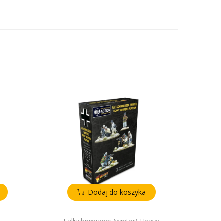
Dodaj do koszyka
Fallschirmjager (winter) Heavy