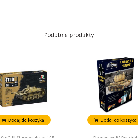
Podobne produkty
Dodaj do koszyka
Dodaj do koszyka
 StuG III Sturmhaubitze 105
Flakpanzer IV Ostwind