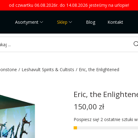
od czwartku 06.08.2026r. do 14.08.2026 jesteśmy na urlopie!
Asortyment
Sklep
Blog
Kontakt
Sea
onstone
/
Leshavult Spirits & Cultists
/
Eric, the Enlightened
Eric, the Enlighten
150,00
zł
Pospiesz się! 2 ostatnie sztuki 