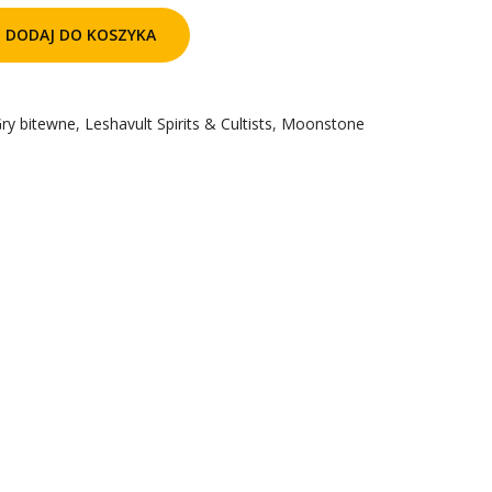
DODAJ DO KOSZYKA
ry bitewne
,
Leshavult Spirits & Cultists
,
Moonstone