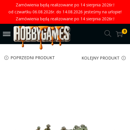
Zamówienia będą realizowane po 14 sierpnia 2026r.!
od czwartku 06.08.2026r. do 14.08.2026 jesteśmy na urlopie!
Zamówienia będą realizowane po 14 sierpnia 2026r.!
0
POPRZEDNI PRODUKT
KOLEJNY PRODUKT