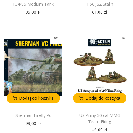
T34/85 Medium Tank
1:56 JS2 Stalin
95,00
zł
61,00
zł
Dodaj do koszyka
Dodaj do koszyka
Sherman Firefly Vc
US Army 30 cal MMG
Team Firing
93,00
zł
46,00
zł