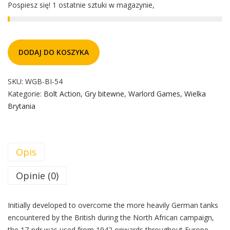
Pospiesz się! 1 ostatnie sztuki w magazynie,
DODAJ DO KOSZYKA
SKU:
WGB-BI-54
Kategorie:
Bolt Action
,
Gry bitewne
,
Warlord Games
,
Wielka
Brytania
Opis
Opinie (0)
Initially developed to overcome the more heavily German tanks
encountered by the British during the North African campaign,
the 17-pdr was used from 1942 onwards throughout Europe