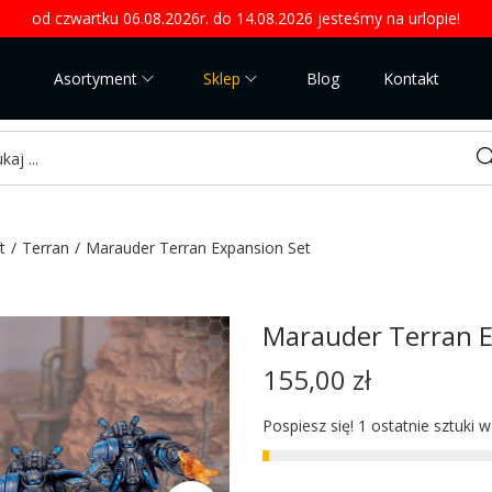
od czwartku 06.08.2026r. do 14.08.2026 jesteśmy na urlopie!
Asortyment
Sklep
Blog
Kontakt
Sea
t
/
Terran
/
Marauder Terran Expansion Set
Marauder Terran E
155,00
zł
Pospiesz się! 1 ostatnie sztuki 