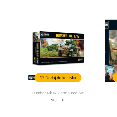
Dodaj do koszyka
Humber Mk II/IV armoured car
90,00
zł