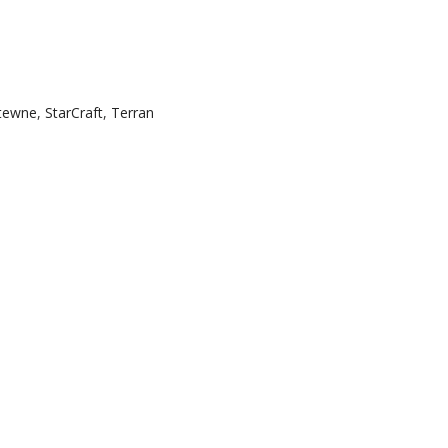
itewne
,
StarCraft
,
Terran