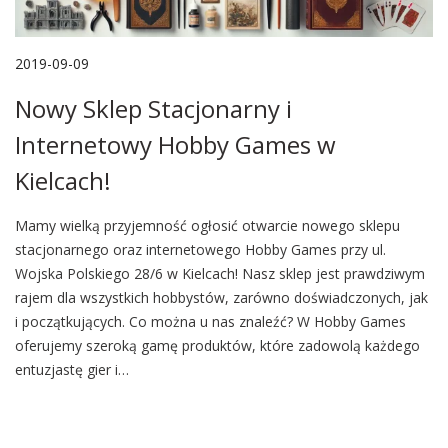
P
2019-09-09
2
o
0
Nowy Sklep Stacjonarny i
s
2
t
4
Internetowy Hobby Games w
e
-
Kielcach!
d
0
o
7
Mamy wielką przyjemność ogłosić otwarcie nowego sklepu
n
-
stacjonarnego oraz internetowego Hobby Games przy ul.
1
Wojska Polskiego 28/6 w Kielcach! Nasz sklep jest prawdziwym
1
rajem dla wszystkich hobbystów, zarówno doświadczonych, jak
i początkujących. Co można u nas znaleźć? W Hobby Games
oferujemy szeroką gamę produktów, które zadowolą każdego
entuzjastę gier i…